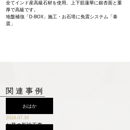
全てインド産高級石材を使用。上下筋蓮華に銀杏面と重
厚で高級です。
地盤補強「D-BOX」施工・お石塔に免震システム「泰
震」
関
連
事
例
おはか
2026.07.30
お墓の新設工事